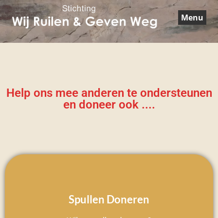
Menu
Help ons mee anderen te ondersteunen
en doneer ook ....
Spullen Doneren